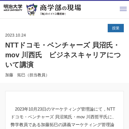
HOME
授業
授業
留学
2023.10.24
NTTドコモ・ベンチャーズ 貝沼氏・
ゼミ
mov 川西氏 ビジネスキャリアにつ
学生生活
いて講演
研究
加藤 拓巳（担当教員）
イベント
卒業生訪問
合格体験談
2023
年
10
月
23
日のマーケティング管理論にて，NTT
ドコモ・ベンチャーズ 貝沼篤氏・
mov
川西哲平氏に、
その他
弊学教員である加藤拓巳の講義マーケティング管理論