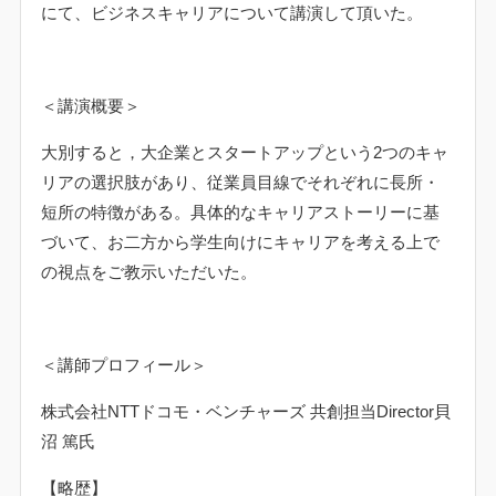
にて、ビジネスキャリアについて講演して頂いた。
明治大学商学部ホームページ
明治大学ホームページ
＜講演概要＞
大別すると，大企業とスタートアップという
2
つのキャ
リアの選択肢があり、従業員目線でそれぞれに長所・
短所の特徴がある。具体的なキャリアストーリーに基
づいて、お二方から学生向けにキャリアを考える上で
の視点をご教示いただいた。
＜講師プロフィール＞
株式会社
NTT
ドコモ・ベンチャーズ 共創担当
Director
貝
沼 篤氏
【略歴】