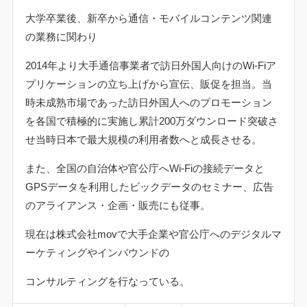
大学卒業後、新卒から通信・モバイルコンテンツ関連
の業務に関わり
2014
年より大手通信事業者で訪日外国人向けの
Wi-Fi
ア
プリケーションの立ち上げから宣伝、販促を担当。当
時未成熟市場であった訪日外国人へのプロモーション
を各国で積極的に実施し累計
200
万ダウンロード突破さ
せ当時日本で最大規模の利用者数へと成長させる。
また、全国の自治体や官公庁へ
Wi-Fi
の接続データと
GPS
データを利用したビックデータのセミナー、広告
のアライアンス・企画・販売にも従事。
現在は株式会社
mov
で大手企業や官公庁へのデジタルマ
ーケティングやインバウンドの
コンサルティングを行なっている。