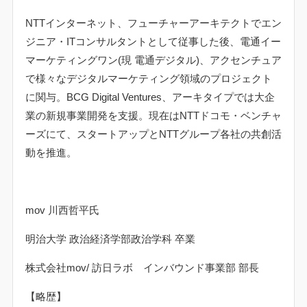
NTT
インターネット、フューチャーアーキテクトでエン
ジニア・
IT
コンサルタントとして従事した後、電通イー
マーケティングワン
(
現 電通デジタル
)
、アクセンチュア
で様々なデジタルマーケティング領域のプロジェクト
に関与。
BCG Digital Ventures
、アーキタイプでは大企
業の新規事業開発を支援。現在は
NTT
ドコモ・ベンチャ
ーズにて、スタートアップと
NTT
グループ各社の共創活
動を推進。
mov
川西哲平氏
明治大学 政治経済学部政治学科 卒業
株式会社
mov/
訪日ラボ インバウンド事業部 部長
【略歴】