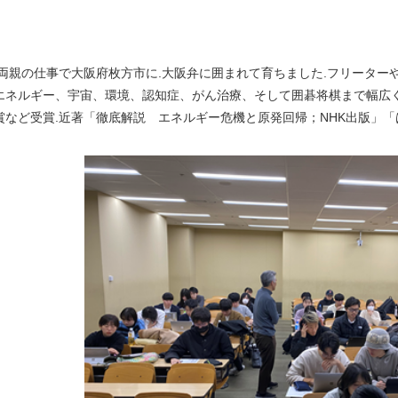
両親の仕事で大阪府枚方市に
.
大阪弁に囲まれて育ちました
.
フリーター
エネルギー、宇宙、環境、認知症、がん治療、そして囲碁将棋まで幅広
賞など受賞
.
近著「徹底解説 エネルギー危機と原発回帰；
NHK
出版」「