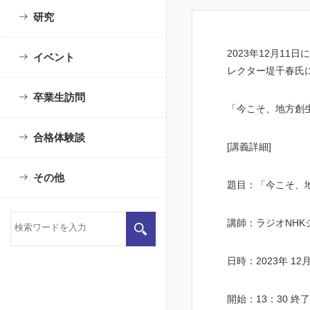
研究
2023年
12
月
11
日に
イベント
レクター堤千春氏
卒業生訪問
「今こそ、地方創
合格体験談
[講義詳細
]
その他
題目：「今こそ、
講師：ラジオ
NHK
日時：
2023
年
12
開始：
13
：
30
終