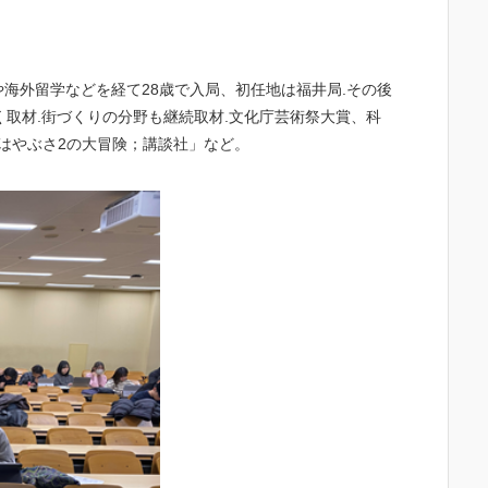
や海外留学などを経て
28
歳で入局、初任地は福井局
.
その後
く取材
.
街づくりの分野も継続取材
.
文化庁芸術祭大賞、科
はやぶさ
2
の大冒険；講談社」など。