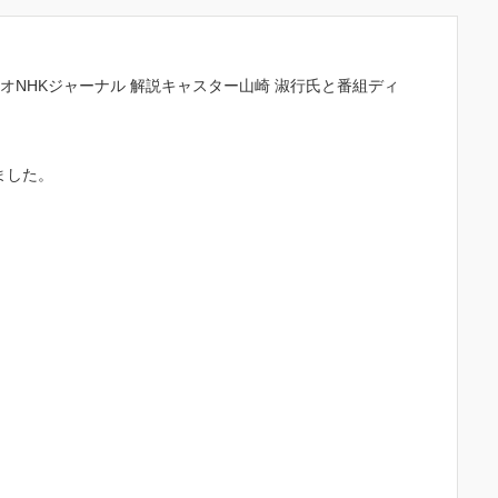
オ
NHK
ジャーナル 解説キャスター山崎 淑行氏と番組ディ
ました。