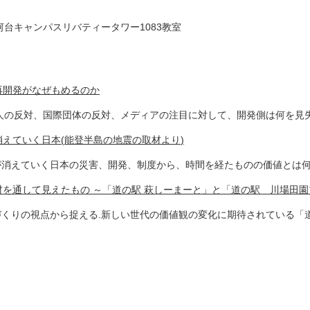
河台キャンパスリバティータワー
1083
教室
再開発がなぜもめるのか
人の反対、国際団体の反対、メディアの注目に対して、開発側は何を見
消えていく日本
(
能登半島の地震の取材より
)
"が消えていく日本の災害、開発、制度から、時間を経たものの価値とは
材を通して見えたもの ～「道の駅 萩しーまーと」と「道の駅 川場田
づくりの視点から捉える
.
新しい世代の価値観の変化に期待されている「