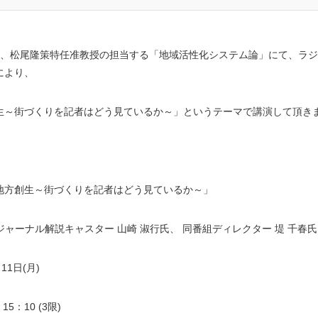
、松尾隆策特任准教授の担当する「地域活性化システム論」にて、ラジ
により、
生～街づくりを記者はどう見ているか～」というテーマで講演して頂き
地方創生～街づくりを記者はどう見ているか～」
ジャーナル解説キャスター 山崎 淑行氏、 同番組ディレクター 堤 千春氏
月
11
日
(
月
)
了
15
：
10 (3
限
)