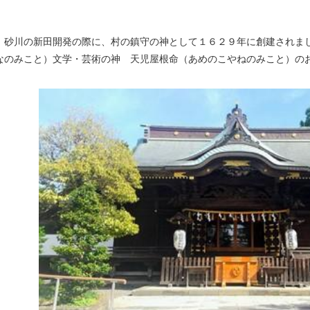
、砂川の新田開発の際に、村の鎮守の神として１６２９年に創建されま
なのみこと）文学・芸術の神 天児屋根命（あめのこやねのみこと）の