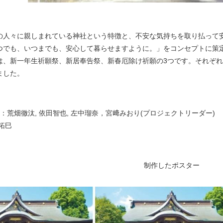
の人々に親しまれている神社という特徴と、不安な気持ちを取り払って
つでも、いつまでも、安心して暮らせますように。」をコンセプトに策
は、新一年生祈願祭、新居奉告祭、新春厄除け祈願の3つです。それぞれ
ました。
)：荒畑徹汰, 依田智也, 左中瑠奈，宮﨑みおり(プロジェクトリーダー)
拓巳
制作したポスター