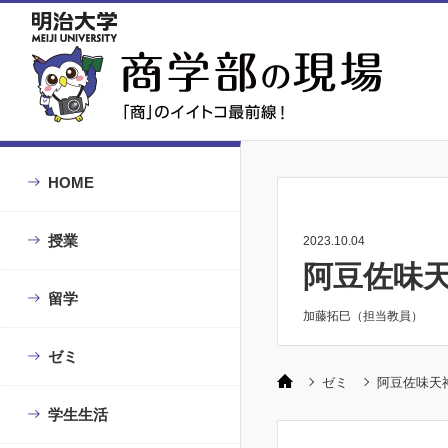
HOME
授業
2023.10.04
阿豆佐味
留学
加藤拓巳（担当教員）
ゼミ
ゼミ
阿豆佐味天
学生生活