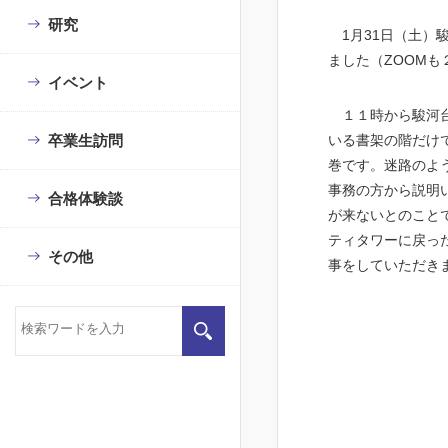
研究
1
月
31
日（土）
ました（
ZOOM
も
イベント
１１時から駿河台
卒業生訪問
いる書架の階だけ
巻です。迷路のよ
事務の方から説明
合格体験談
が来ないとのこと
ティタワーに戻っ
その他
事をしていただき