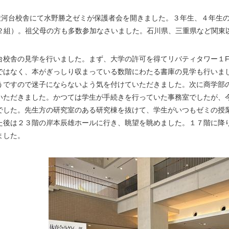
駿河台校舎にて水野勝之ゼミが保護者会を開きました。３年生、４年生
２組）。祖父母の方も多数参加なさいました。石川県、三重県など関東
校舎の見学を行いました。まず、大学の許可を得てリバティタワー１
ではなく、本がぎっしり収まっている数階にわたる書庫の見学も行いま
うですので迷子にならないよう気を付けていただきました。次に商学部
いただきました。かつては学生が手続きを行っていた事務室でしたが、
でした。先生方の研究室のある研究棟を抜けて、学生がいつもゼミの授
た後は２３階の岸本辰雄ホールに行き、眺望を眺めました。１７階に降
ました。