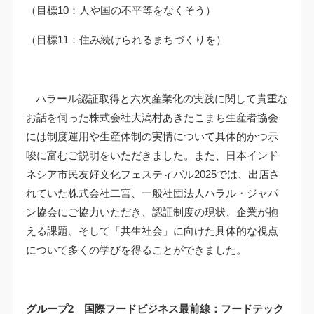
（目標
10
：人や国の不平等をなくそう）
（目標
11
：住み続けられるまちづくりを）
ハラール認証取得と六次産業化の実践に関して貴重な
お話を伺った株式会社大潟村あきたこまち生産者協会
には制度運用や生産体制の実情について具体的かつ示
唆に富むご説明をいただきました。また、日本インド
ネシア市民友好文化フェスティバル
2025
では、出店さ
れていた株式会社二宮、一般社団法人ハラル・ジャパ
ン協会にご協力いただき、認証制度の現状、企業が抱
える課題、そして「共生社会」に向けた具体的な視点
について多くの学びを得ることができました。
グループ
2
国際フードビジネス最前線：フードテック