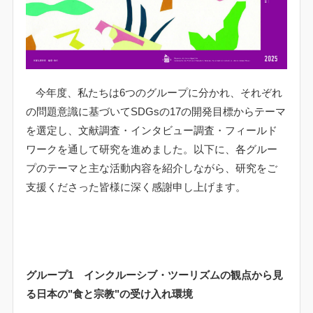
今年度、私たちは
6
つのグループに分かれ、それぞれ
の問題意識に基づいて
SDGs
の
17
の開発目標からテーマ
を選定し、文献調査・インタビュー調査・フィールド
ワークを通して研究を進めました。以下に、各グルー
プのテーマと主な活動内容を紹介しながら、研究をご
支援くださった皆様に深く感謝申し上げます。
グループ
1
インクルーシブ・ツーリズムの観点から見
る日本の
"
食と宗教
"
の受け入れ環境