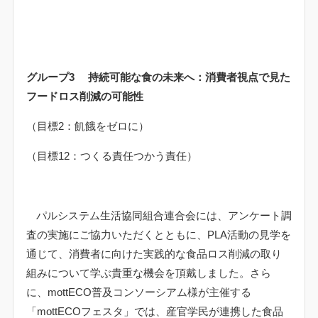
グループ
3
持続可能な食の未来へ：消費者視点で見た
フードロス削減の可能性
（目標
2
：飢餓をゼロに）
（目標
12
：つくる責任つかう責任）
パルシステム生活協同組合連合会には、アンケート調
査の実施にご協力いただくとともに、
PLA
活動の見学を
通じて、消費者に向けた実践的な食品ロス削減の取り
組みについて学ぶ貴重な機会を頂戴しました。さら
に、
mottECO
普及コンソーシアム様が主催する
「
mottECO
フェスタ」では、産官学民が連携した食品