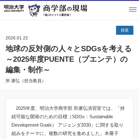
HOME
授業
授業
留学
2026.01.22
地球の反対側の人々とSDGsを考える
ゼミ
～2025年度PUENTE（プエンテ）の
学生生活
編集・制作～
研究
所 康弘（担当教員）
イベント
卒業生訪問
2025
年度、明治大学商学部 所康弘演習室では、「持
続可能な開発のための目標（
SDGs
：
Sustainable
合格体験談
Development Goals
） アジェンダ
2030
」に関する取り
その他
組みをテーマに、複数の研究を進めました。本冊子