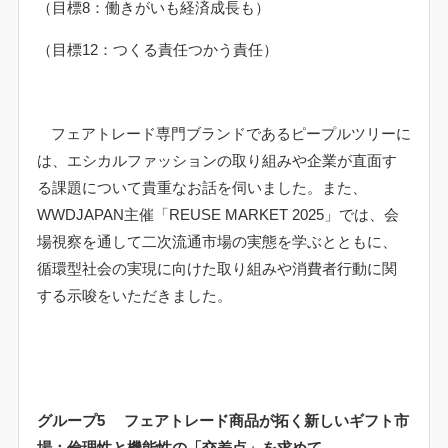
（目標
8
：働きがいも経済成長も）
（目標
12
：つくる責任つかう責任）
フェアトレード専門ブランドであるピープルツリーに
は、エシカルファッションの取り組みや企業が直面す
る課題について貴重なお話を伺いました。また、
WWDJAPAN
主催「
REUSE MARKET 2025
」では、会
場視察を通して二次流通市場の実態を学ぶとともに、
循環型社会の実現に向けた取り組みや消費者行動に関
する示唆をいただきました。
グループ
5
フェアトレード商品が拓く新しいギフト市
場：倫理性と機能性の「交差点」を求めて