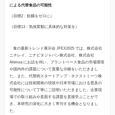
による代替食品の可能性
（目標
2
：飢餓をゼロに）
（目標
13
：気候変動に具体的な対策を）
食の最新トレンド展示会
JFEX2025
では、株式会社
ニチレイ、ニナピタジャパン株式会社、株式会社
Ahimsa
にお話を伺い、プラントベース食品の市場環境
や国内外の課題について貴重な示唆をいただきまし
た。また、代替肉スタートアップ・ネクストミーツ株
式会社には技術開発の現状や日本市場における普及の
可能性について丁寧にご説明いただきました。企業現
場での取り組みや直面する課題を直接学ぶことがで
き、本研究の深化に大きく寄与する機会となりまし
た。