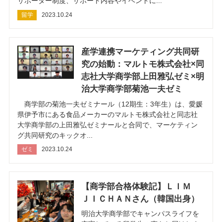
サポーター制度、サポート内容やイベントに...
留学
2023.10.24
産学連携マーケティング共同研
究の始動：マルトモ株式会社×同
志社大学商学部上田雅弘ゼミ×明
治大学商学部菊池一夫ゼミ
商学部の菊池一夫ゼミナール（12期生：3年生）は、愛媛
県伊予市にある食品メーカーのマルトモ株式会社と同志社
大学商学部の上田雅弘ゼミナールと合同で、マーケティン
グ共同研究のキックオ...
ゼミ
2023.10.24
【商学部合格体験記】ＬＩＭ
ＪＩＣＨＡＮさん（韓国出身）
明治大学商学部でキャンパスライフを