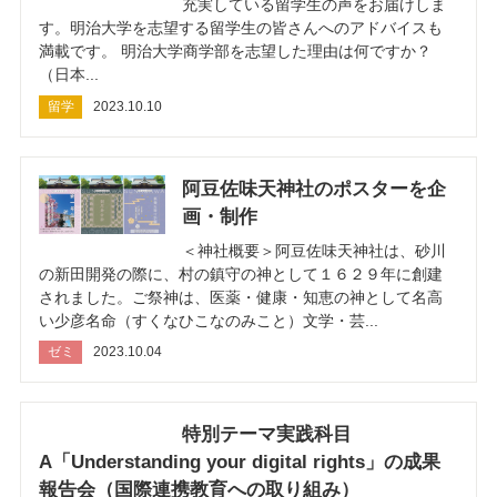
充実している留学生の声をお届けしま
す。明治大学を志望する留学生の皆さんへのアドバイスも
満載です。 明治大学商学部を志望した理由は何ですか？
（日本...
留学
2023.10.10
阿豆佐味天神社のポスターを企
画・制作
＜神社概要＞阿豆佐味天神社は、砂川
の新田開発の際に、村の鎮守の神として１６２９年に創建
されました。ご祭神は、医薬・健康・知恵の神として名高
い少彦名命（すくなひこなのみこと）文学・芸...
ゼミ
2023.10.04
特別テーマ実践科目
A「Understanding your digital rights」の成果
報告会（国際連携教育への取り組み）