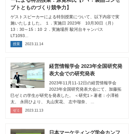
ーによる特別授業：原寛和氏【ﾃｰﾏ：製品コンセ
プトとものづくり競争力】
ゲストスピーカーによる特別授業について、以下内容で実
施いたしました。 １．実施日 2023年 10月30日（月）
13：30～15：10 ２．実施場所 駿河台キャンパス
LT1093...
授業
2023.11.14
経営情報学会 2023年全国研究発
表大会での研究発表
2023年11月11-12日の経営情報学会
2023年全国研究発表大会にて、加藤拓
巳ゼミの学生が研究を発表した。 ＜研究1＞著者：小澤裕
太、 永田ひより、 丸山実花、 左中瑠奈、 ...
ゼミ
2023.11.13
日本マーケティング学会カンフ