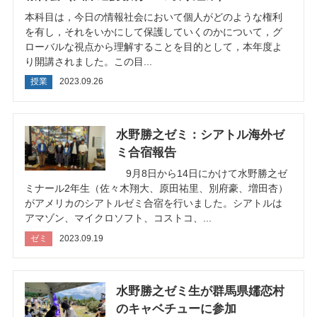
本科目は，今日の情報社会において個人がどのような権利
を有し，それをいかにして保護していくのかについて，グ
ローバルな視点から理解することを目的として，本年度よ
り開講されました。この目...
授業
2023.09.26
水野勝之ゼミ：シアトル海外ゼ
ミ合宿報告
9月8日から14日にかけて水野勝之ゼ
ミナール2年生（佐々木翔大、原田祐里、別府豪、増田杏）
がアメリカのシアトルゼミ合宿を行いました。シアトルは
アマゾン、マイクロソフト、コストコ、...
ゼミ
2023.09.19
水野勝之ゼミ生が群馬県嬬恋村
のキャベチューに参加