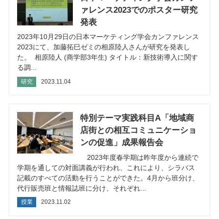
ァレンス2023でのポスター研究
発表
2023年10月29日の日本マーケティング学会カンファレンス
2023にて、加藤拓巳ゼミの相原陸人さんが研究を発表し
た。 相原陸人 (商学部3年生) タイトル：新技術導入に関す
る調...
研究
2023.11.04
特別テーマ実践科⽬A「地域商
店街との相互コミュニケーショ
ンの促進」成果報告会
2023年度春学期は昨年度から連続で
学期を通しての対面講義が行われ、これにより、シラバス
記載のすべての活動を行うことができた。4月から班分け、
代行販売班と情報誌班に分け、それぞれ...
授業
2023.11.02