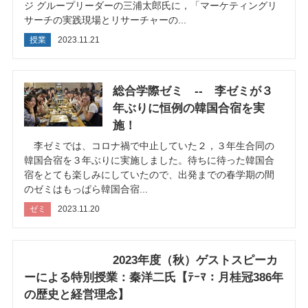
ジ グループリーダーの三浦太郎氏に，「マーケティングリ
明治大学商学部ホームページ
サーチの実践現場とリサーチャーの...
授業
2023.11.21
明治大学ホームページ
総合学際ゼミ -- 李ゼミが３
年ぶりに恒例の韓国合宿を実
施！
李ゼミでは、コロナ禍で中止していた２，３年生合同の
韓国合宿を３年ぶりに実施しました。待ちに待った韓国合
宿をとても楽しみにしていたので、出発までの春学期の間
のゼミはもっぱら韓国合宿...
ゼミ
2023.11.20
2023年度（秋）ゲストスピーカ
ーによる特別授業：秦洋二氏【ﾃｰﾏ：月桂冠386年
の歴史と経営理念】