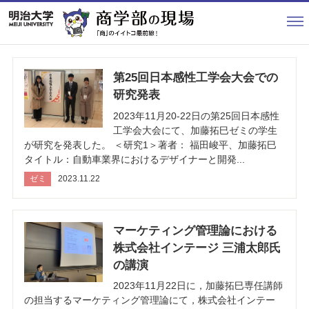
HOME
授業
第25回日本感性工学会大会での
留学
研究発表
ゼミ
2023年11月20-22日の第25回日本感性
工学会大会にて、加藤拓巳ゼミの学生
学生生活
が研究を発表した。 ＜研究1＞著者： 福田峻平、加藤拓巳
タイトル：自動車業界におけるデザイナーと開発...
研究
ゼミ
2023.11.22
イベント
卒業生訪問
マーケティング管理論における
株式会社インテージ 三浦太郎氏
合格体験談
の講演
2023年11月22日に，加藤拓巳専任講師
その他
の担当するマーケティング管理論にて，株式会社インテー