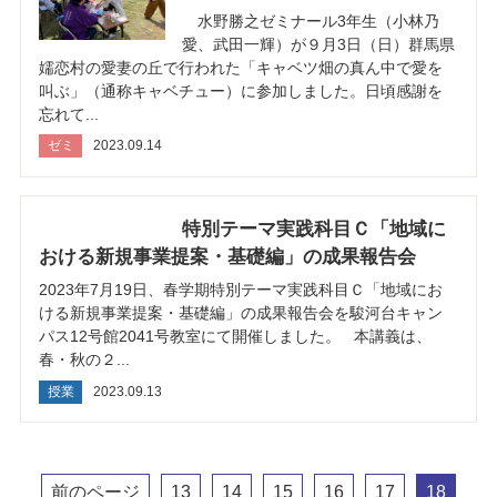
水野勝之ゼミナール3年生（小林乃
愛、武田一輝）が９月3日（日）群馬県
嬬恋村の愛妻の丘で行われた「キャベツ畑の真ん中で愛を
叫ぶ」（通称キャベチュー）に参加しました。日頃感謝を
忘れて...
ゼミ
2023.09.14
特別テーマ実践科目Ｃ「地域に
おける新規事業提案・基礎編」の成果報告会
2023年7月19日、春学期特別テーマ実践科目Ｃ「地域にお
ける新規事業提案・基礎編」の成果報告会を駿河台キャン
パス12号館2041号教室にて開催しました。 本講義は、
春・秋の２...
授業
2023.09.13
前のページ
13
14
15
16
17
18